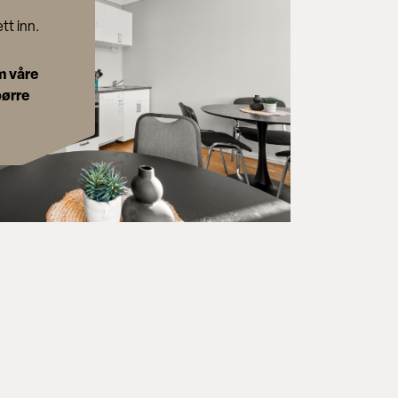
tt inn.
m våre
pørre