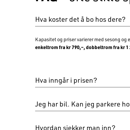
Hva koster det å bo hos dere?
Kapasitet og priser varierer med sesong og e
enkeltrom fra kr 790,–, dobbeltrom fra kr 1 
Hva inngår i prisen?
Prisen inkluderer Wi-Fi, strøm, sengetøy, h
Jeg har bil. Kan jeg parkere h
Vi har dessverre ikke egen parkering. Derimo
gateparkeringer i nærheten, samt en stor pa
Hvordan sjekker man inn?
gange unna, til en kostnad på 45,- per dag.