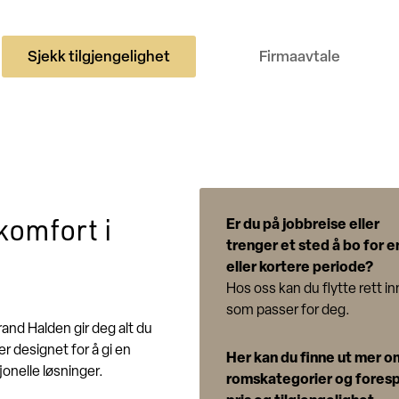
Sjekk tilgjengelighet
Firmaavtale
komfort i
Er du på jobbreise eller
trenger et sted å bo for e
eller kortere periode?
Hos oss kan du flytte rett in
som passer for deg.
rand Halden gir deg alt du
er designet for å gi en
Her kan du finne ut mer o
onelle løsninger.
romskategorier og fores