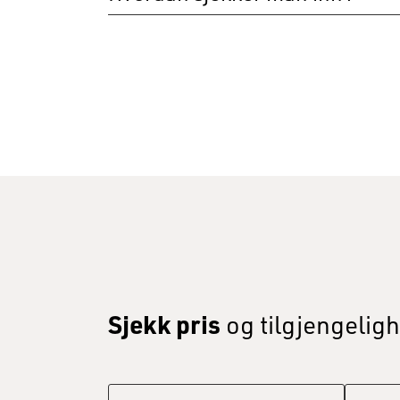
Innsjekking skjer i resepsjonen i første eta
hele døgnet.
Sjekk pris
og tilgjengeligh