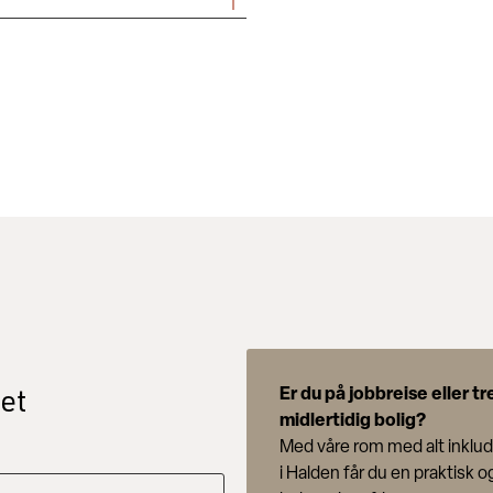
sje. Resepsjonen er bemannet
et
Er du på jobbreise
eller t
midlertidig bolig?
Med våre rom med alt inklud
i Halden får du en praktisk o