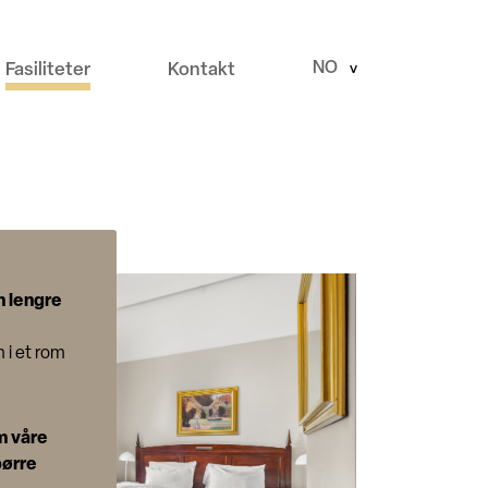
NO
Fasiliteter
Kontakt
>
n lengre
n i et rom
m våre
pørre