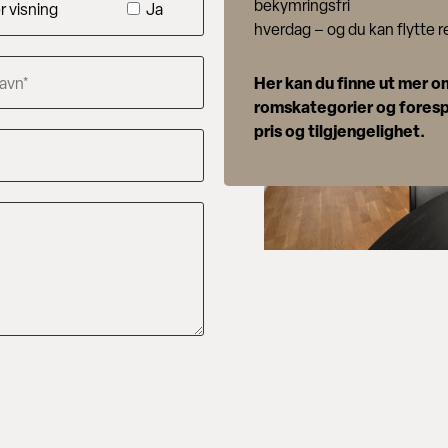
bekymringsfri
 visning
Ja
hverdag – og du kan flytte re
Her kan du finne ut mer o
romskategorier og fores
pris og tilgjengelighet.