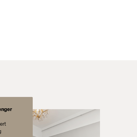
renger
ert
g