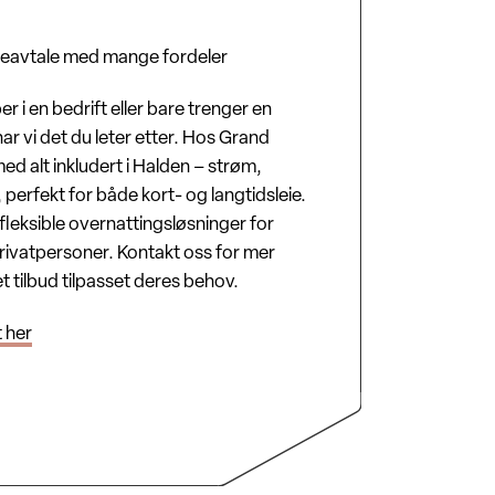
leieavtale med mange fordeler
 i en bedrift eller bare trenger en
har vi det du leter etter. Hos Grand
ed alt inkludert i Halden – strøm,
 perfekt for både kort- og langtidsleie.
å fleksible overnattingsløsninger for
rivatpersoner. Kontakt oss for mer
t tilbud tilpasset deres behov.
t her