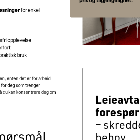
pris og tilgjengelighet.
øsninger
for enkel
sfri opplevelse
mfort
praktisk bruk
en, enten det er for arbeid
kt for deg som trenger
– så du kan konsentrere deg om
Leieavta
forespø
– skredd
 spørsmål
behov