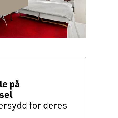
le på
rsel
ersydd for deres