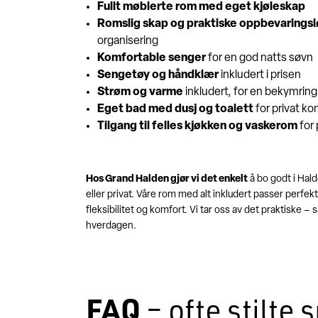
Fullt møblerte rom med eget kjøleskap
Romslig skap og praktiske oppbevaringsl
organisering
Komfortable senger
for en god natts søvn
Sengetøy og håndklær
inkludert i prisen
Strøm og varme
inkludert, for en bekymring
Eget bad med dusj og toalett
for privat ko
Tilgang til felles kjøkken og vaskerom
for 
Hos Grand Halden gjør vi det enkelt
å bo godt i Hald
eller privat. Våre rom med alt inkludert passer perfe
fleksibilitet og komfort. Vi tar oss av det praktiske 
hverdagen.
FAQ
– ofte stilte