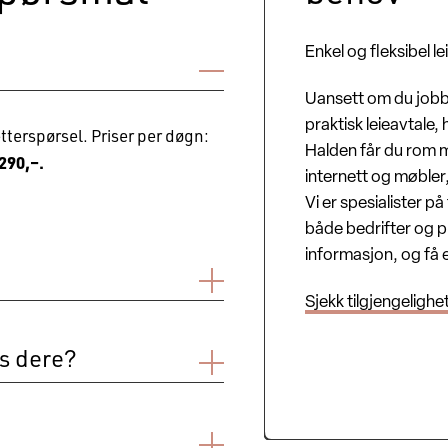
Enkel og fleksibel 
Uansett om du jobber
praktisk leieavtale, 
tterspørsel. Priser per døgn:
Halden får du rom m
290,–.
internett og møbler,
Vi er spesialister p
både bedrifter og p
informasjon, og få e
Sjekk tilgjengelighe
åndklær og hygieneartikler.
os dere?
t finnes flere betalbare
rkeringsplass kun 5 minutters