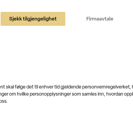
Sjekk tilgjengelighet
Firmaavtale
nt skal følge det til enhver tid gjeldende personvernregelverke
nger om hvilke personopplysninger som samles inn, hvordan opply
oss.