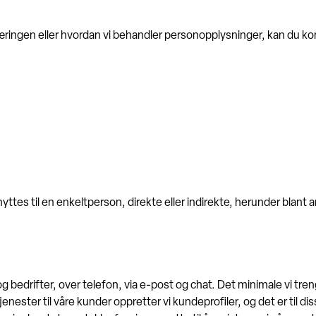
æringen eller hvordan vi behandler personopplysninger, kan du kon
ttes til en enkeltperson, direkte eller indirekte, herunder blan
 og bedrifter, over telefon, via e-post og chat. Det minimale vi tr
enester til våre kunder oppretter vi kundeprofiler, og det er til d