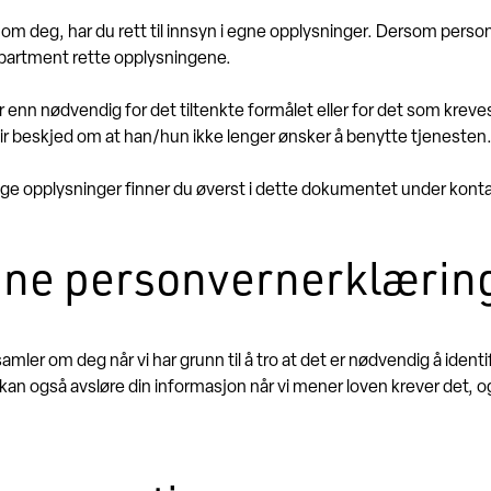
deg, har du rett til innsyn i egne opplysninger. Dersom personop
Apartment rette opplysningene.
enn nødvendig for det tiltenkte formålet eller for det som kreves 
gir beskjed om at han/hun ikke lenger ønsker å benytte tjenesten
lige opplysninger finner du øverst i dette dokumentet under kont
nne personvernerklærin
r om deg når vi har grunn til å tro at det er nødvendig å identifis
 kan også avsløre din informasjon når vi mener loven krever det, o