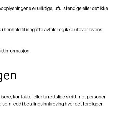
plysningene er uriktige, ufullstendige eller det ikke
i henhold til inngåtte avtaler og ikke utover lovens
.
aktinformasjon.
gen
ere, kontakte, eller ta rettslige skritt mot personer
g som ledd i betalingsinnkreving hvor det foreligger