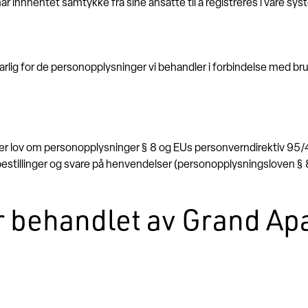
 innhentet samtykke fra sine ansatte til å registreres i våre sys
lig for de personopplysninger vi behandler i forbindelse med bruk
er lov om personopplysninger § 8 og EUs personverndirektiv 95/46
tillinger og svare på henvendelser (personopplysningsloven § 8 a
 behandlet av Grand Ap