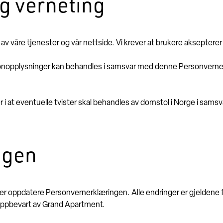
g verneting
v våre tjenester og vår nettside. Vi krever at brukere aksepterer
rsonopplysninger kan behandles i samsvar med denne Personverne
i at eventuelle tvister skal behandles av domstol i Norge i sams
ngen
ler oppdatere Personvernerklæringen. Alle endringer er gjeldene f
 oppbevart av Grand Apartment.