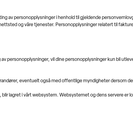
tting av personopplysninger i henhold til gjeldende personvernlovg
ttsted og våre tjenester. Personopplysninger relatert til fakturerin
 av personopplysninger, vil dine personopplysninger kun bli utlever
andører, eventuelt også med offentlige myndigheter dersom det f
 blir lagret i vårt websystem. Websystemet og dens servere er lo